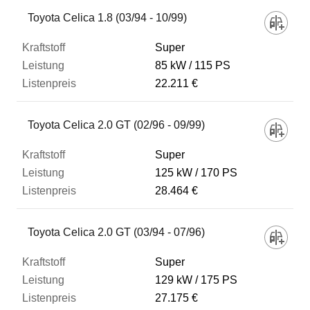
Fahrzeug
Toyota Celica 1.8 (03/94 - 10/99)
Super
Kraftstoff
85 kW
115 PS
22.211 €
Leistung
Toyota Celica 2.0 GT (02/96 - 09/99)
Listenpreis
Super
125 kW
170 PS
28.464 €
Zum Vergleich hinzufügen
Toyota Celica 2.0 GT (03/94 - 07/96)
Super
129 kW
175 PS
27.175 €