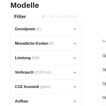
Modelle
Filter
Filter zurücksetzen
Grundpreis
(€)
F
Monatliche Kosten
(€)
Op
Leistung
(kW)
Op
Verbrauch
(l/100 km)
Op
CO2 Ausstoß
(g/km)
Op
Aufbau