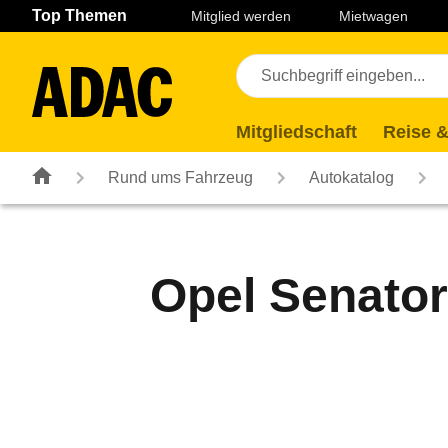
Navigation
Suche
Seiteninhalt
Fußzeile
Top Themen
Mitglied werden
Mietwagen
Mitgliedschaft
Reise &
Rund ums Fahrzeug
Autokatalog
Opel Senator