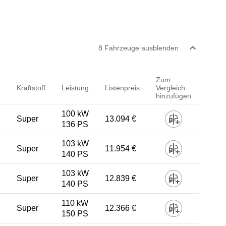
8
Fahrzeug
e
ausblenden
Zum
Kraftstoff
Leistung
Listenpreis
Vergleich
hinzufügen
100 kW
Super
13.094 €
136 PS
103 kW
Super
11.954 €
140 PS
103 kW
Super
12.839 €
140 PS
110 kW
Super
12.366 €
150 PS