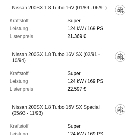
Fahrzeug
Nissan 200SX 1.8 Turbo 16V (01/89 - 06/91)
Super
Kraftstoff
124 kW
169 PS
21.369 €
Leistung
Nissan 200SX 1.8 Turbo 16V SX (02/91 -
10/94)
Listenpreis
Super
124 kW
169 PS
Zum Vergleich hinzufügen
22.597 €
Nissan 200SX 1.8 Turbo 16V SX Special
(05/93 - 11/93)
Super
124 kW
169 PS