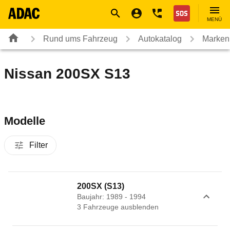
Navigation
Suche
Seiteninhalt
Fußzeile
Nothilfe
MENÜ
Rund ums Fahrzeug
Autokatalog
Marken
Nissan 200SX S13
Modelle
Filter
200SX (S13)
Baujahr: 1989 - 1994
3
Fahrzeug
e
ausblenden