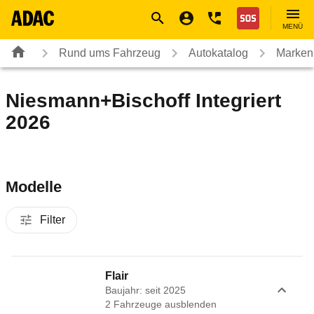
Navigation
Suche
Seiteninhalt
Fußzeile
Nothilfe
MENÜ
Rund ums Fahrzeug
Autokatalog
Marken
Niesmann+Bischoff Integriert
2026
Modelle
Filter
Flair
Baujahr: seit 2025
2
Fahrzeug
e
ausblenden