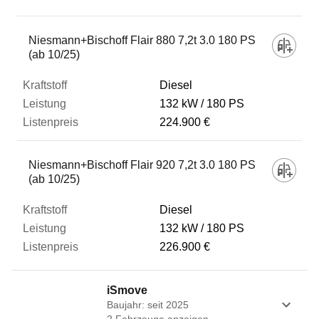
Fahrzeug
Niesmann+Bischoff Flair 880 7,2t 3.0 180 PS
(ab 10/25)
Kraftstoff
Diesel
132 kW
180 PS
224.900 €
Leistung
Niesmann+Bischoff Flair 920 7,2t 3.0 180 PS
Listenpreis
(ab 10/25)
Diesel
Zum Vergleich hinzufügen
132 kW
180 PS
226.900 €
iSmove
Baujahr: seit 2025