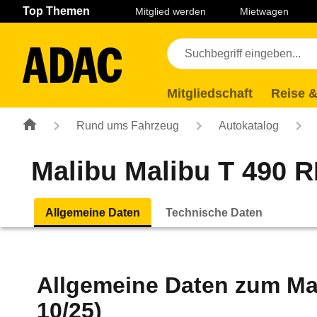
Navigation
Suche
Seiteninhalt
Fußzeile
Top Themen
Mitglied werden
Mietwagen
Mitgliedschaft
Reise &
Rund ums Fahrzeug
Autokatalog
Malibu Malibu T 490 RB
Allgemeine Daten
Technische Daten
Allgemeine Daten zum
Ma
10/25)