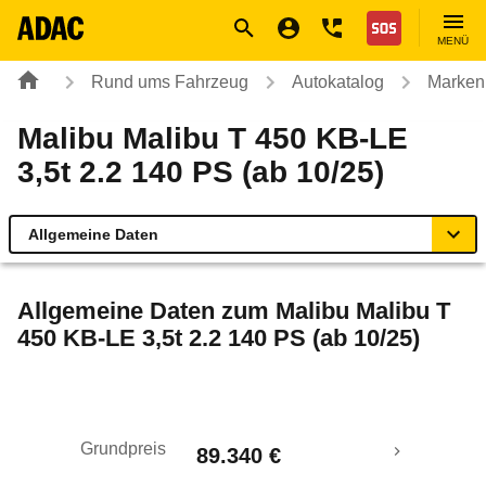
Navigation
Suche
Seiteninhalt
Fußzeile
Nothilfe
MENÜ
Rund ums Fahrzeug
Autokatalog
Marken
Malibu Malibu T 450 KB-LE
3,5t 2.2 140 PS (ab 10/25)
Allgemeine Daten
Allgemeine Daten
Allgemeine Daten zum
Malibu Malibu T
450 KB-LE 3,5t 2.2 140 PS (ab 10/25)
Technische Daten
Grundpreis
89.340 €