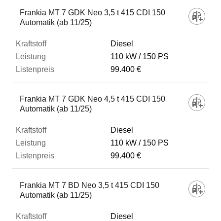
Fahrzeug
Frankia MT 7 GDK Neo 3,5 t 415 CDI 150
Automatik (ab 11/25)
Kraftstoff
Diesel
110 kW
150 PS
99.400 €
Leistung
Frankia MT 7 GDK Neo 4,5 t 415 CDI 150
Listenpreis
Automatik (ab 11/25)
Diesel
Zum Vergleich hinzufügen
110 kW
150 PS
99.400 €
Frankia MT 7 BD Neo 3,5 t 415 CDI 150
Automatik (ab 11/25)
Diesel