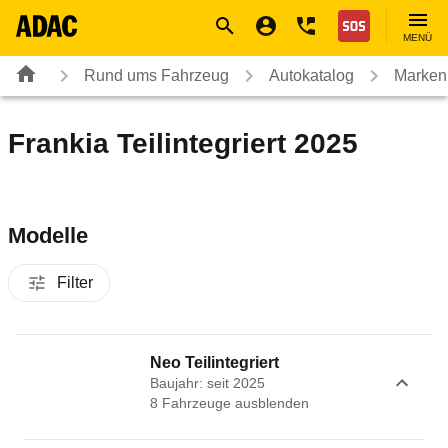
Navigation
Suche
Seiteninhalt
Fußzeile
Nothilfe
MENÜ
Rund ums Fahrzeug
Autokatalog
Marken
Frankia Teilintegriert 2025
Modelle
Filter
Neo Teilintegriert
Baujahr: seit 2025
8
Fahrzeug
e
ausblenden