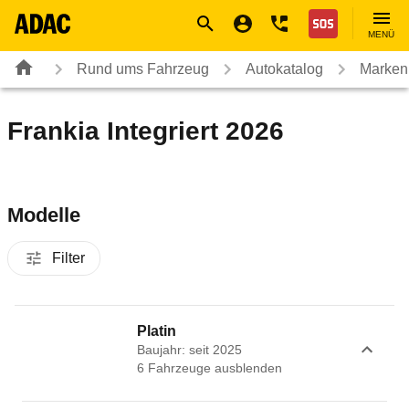
Navigation
Suche
Seiteninhalt
Fußzeile
Nothilfe
MENÜ
Rund ums Fahrzeug
Autokatalog
Marken
Frankia Integriert 2026
Modelle
Filter
Platin
Baujahr: seit 2025
6
Fahrzeug
e
ausblenden