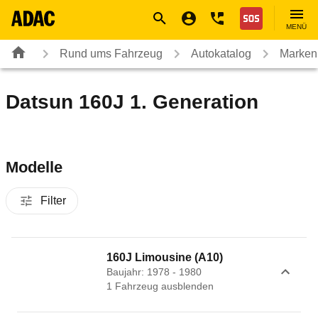
Navigation
Suche
Seiteninhalt
Fußzeile
Nothilfe
MENÜ
Rund ums Fahrzeug
Autokatalog
Marken
Datsun 160J 1. Generation
Modelle
Filter
160J Limousine (A10)
Baujahr: 1978 - 1980
1
Fahrzeug
ausblenden