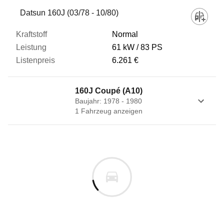
Fahrzeug
Datsun 160J (03/78 - 10/80)
Normal
Kraftstoff
61 kW
83 PS
6.261 €
Leistung
160J Coupé (A10)
Baujahr: 1978 - 1980
Listenpreis
1
Fahrzeug
anzeigen
Zum Vergleich hinzufügen