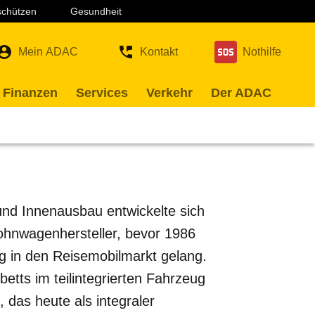
 schützen
Gesundheit
Mein ADAC
Kontakt
Nothilfe
 Finanzen
Services
Verkehr
Der ADAC
und Innenausbau entwickelte sich
ohnwagenhersteller, bevor 1986
g in den Reisemobilmarkt gelang.
etts im teilintegrierten Fahrzeug
 das heute als integraler