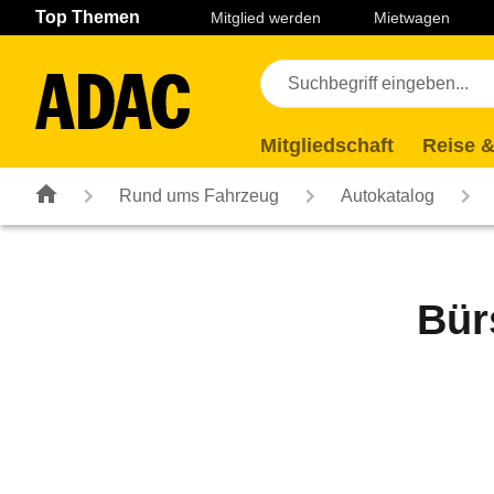
Navigation
Suche
Seiteninhalt
Fußzeile
Top Themen
Mitglied werden
Mietwagen
Mitgliedschaft
Reise &
Rund ums Fahrzeug
Autokatalog
Bür