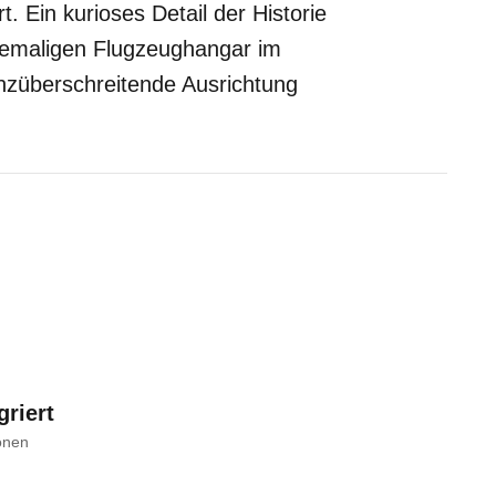
. Ein kurioses Detail der Historie
 ehemaligen Flugzeughangar im
nzüberschreitende Ausrichtung
griert
onen