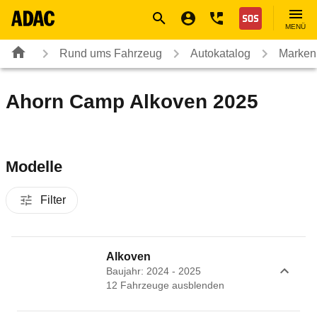
Navigation
Suche
Seiteninhalt
Fußzeile
Nothilfe
MENÜ
Rund ums Fahrzeug
Autokatalog
Marken
Ahorn Camp Alkoven 2025
Modelle
Filter
Alkoven
Baujahr: 2024 - 2025
12
Fahrzeug
e
ausblenden