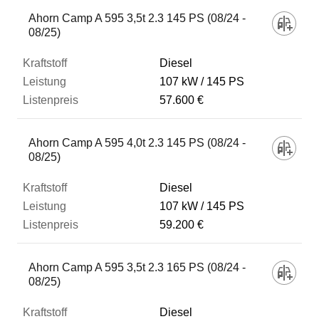
Fahrzeug
Ahorn Camp A 595 3,5t 2.3 145 PS (08/24 -
08/25)
Kraftstoff
Diesel
107 kW
145 PS
57.600 €
Leistung
Ahorn Camp A 595 4,0t 2.3 145 PS (08/24 -
Listenpreis
08/25)
Diesel
Zum Vergleich hinzufügen
107 kW
145 PS
59.200 €
Ahorn Camp A 595 3,5t 2.3 165 PS (08/24 -
08/25)
Diesel