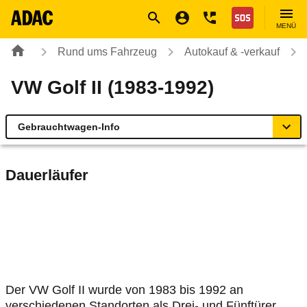
Navigation
Suche
Seiteninhalt
Fußzeile
Nothilfe
MENÜ
Rund ums Fahrzeug
Autokauf & -verkauf
VW Golf II (1983-1992)
Gebrauchtwagen-Info
Gebrauchtwagen-Info
Dauerläufer
Technische Daten
Laufende Kosten
Rückrufe & Mängel
Der VW Golf II wurde von 1983 bis 1992 an
verschiedenen Standorten als Drei- und Fünftürer