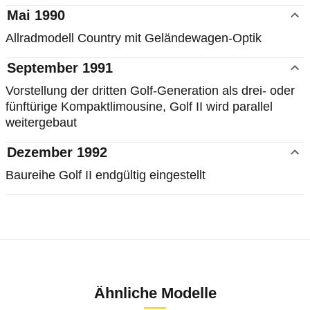
Mai 1990
Allradmodell Country mit Geländewagen-Optik
September 1991
Vorstellung der dritten Golf-Generation als drei- oder
fünftürige Kompaktlimousine, Golf II wird parallel
weitergebaut
Dezember 1992
Baureihe Golf II endgültig eingestellt
Technische Daten
Laufende Kosten
Rückrufe & Mängel
Ähnliche Modelle
Viele Autos gibt es in unterschiedlichen Karosserieva
Unter laufenden Kosten verstehen sich regelmäßig wied
Der VW Golf II ist wegen seines Alters in der ADAC Pan