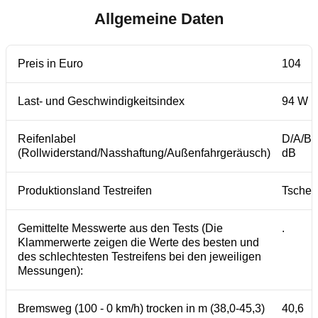
Allgemeine Daten
Preis in Euro
104
Last- und Geschwindigkeitsindex
94 W
Reifenlabel
D/A/B 
(Rollwiderstand/Nasshaftung/Außenfahrgeräusch)
dB
Produktionsland Testreifen
Tschec
Gemittelte Messwerte aus den Tests (Die
.
Klammerwerte zeigen die Werte des besten und
des schlechtesten Testreifens bei den jeweiligen
Messungen):
Bremsweg (100 - 0 km/h) trocken in m (38,0-45,3)
40,6