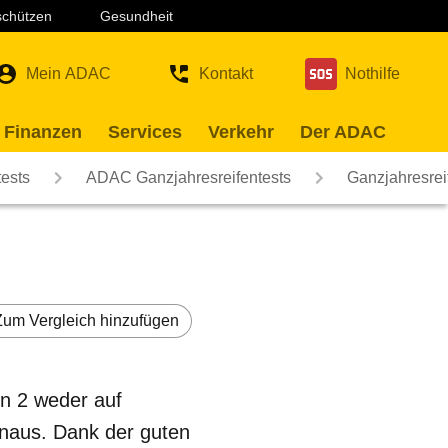
 schützen
Gesundheit
Mein ADAC
Kontakt
Nothilfe
 Finanzen
Services
Verkehr
Der ADAC
ests
ADAC Ganzjahresreifentests
Ganzjahresrei
Zum Vergleich hinzufügen
on 2 weder auf
inaus. Dank der guten