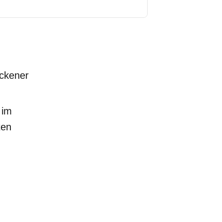
ckener
 im
ten