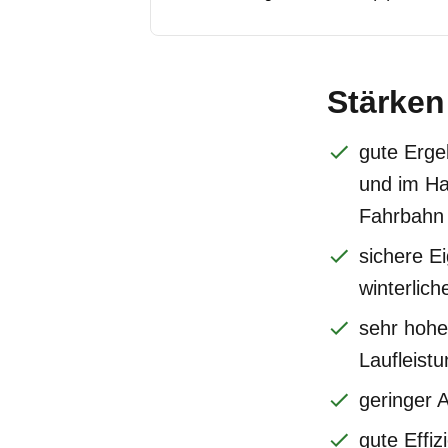
Stärken
gute Erg
und im Ha
Fahrbahn
sichere E
winterlic
sehr hohe
Laufleistu
geringer 
gute Effiz