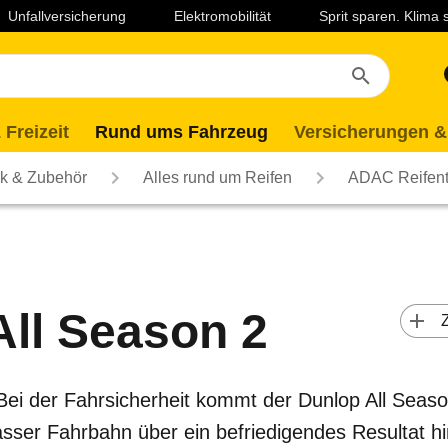
Unfallversicherung
Elektromobilität
Sprit sparen. Klima
 Freizeit
Rund ums Fahrzeug
Versicherungen &
ik & Zubehör
Alles rund um Reifen
ADAC Reifent
All Season 2
 
 Bei der Fahrsicherheit kommt der Dunlop All Seas
asser Fahrbahn über ein befriedigendes Resultat h