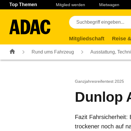
Navigation
Suche
Seiteninhalt
Fußzeile
Top Themen
Mitglied werden
Mietwagen
Mitgliedschaft
Reise &
Rund ums Fahrzeug
Ausstattung, Techn
Ganzjahresreifentest 2025
Dunlop 
Fazit Fahrsicherheit:
trockener noch auf n