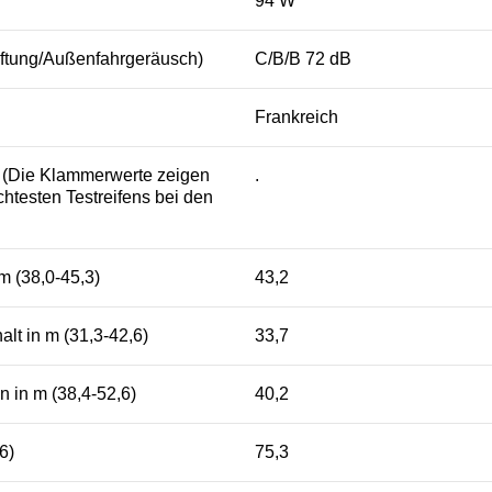
94 W
aftung/Außenfahrgeräusch)
C/B/B 72 dB
Frankreich
s (Die Klammerwerte zeigen
.
htesten Testreifens bei den
m (38,0-45,3)
43,2
lt in m (31,3-42,6)
33,7
 in m (38,4-52,6)
40,2
6)
75,3