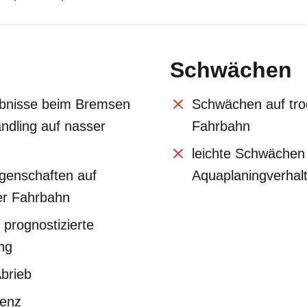
Schwächen
ebnisse beim Bremsen
Schwächen auf tro
ndling auf nasser
Fahrbahn
leichte Schwächen
igenschaften auf
Aquaplaningverhal
her Fahrbahn
 prognostizierte
ng
Abrieb
ienz