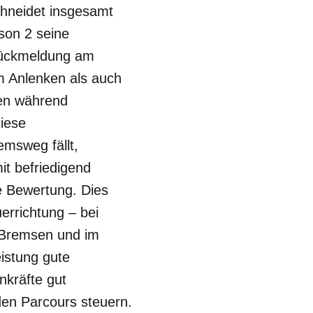
chneidet insgesamt
son 2 seine
 Rückmeldung am
m Anlenken als auch
fen während
iese
emsweg fällt,
it befriedigend
e Bewertung. Dies
errichtung – bei
m Bremsen und im
istung gute
nkräfte gut
den Parcours steuern.