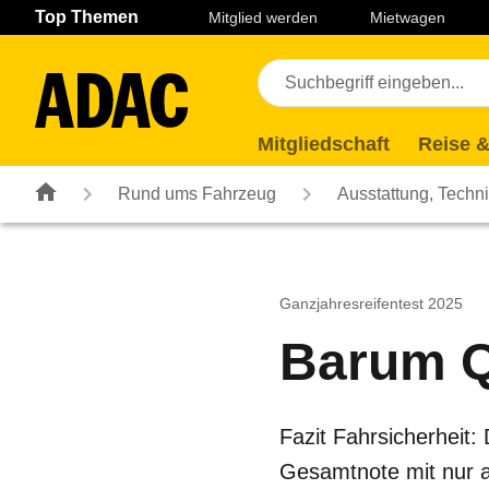
Navigation
Suche
Seiteninhalt
Fußzeile
Top Themen
Mitglied werden
Mietwagen
Mitgliedschaft
Reise &
Rund ums Fahrzeug
Ausstattung, Techn
Ganzjahresreifentest 2025
Barum Q
Fazit Fahrsicherheit:
Gesamtnote mit nur a