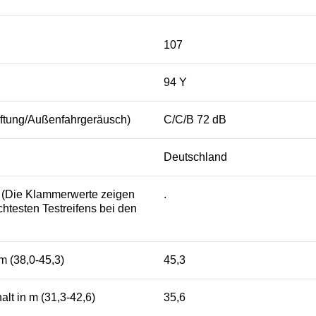
107
94 Y
aftung/Außenfahrgeräusch)
C/C/B 72 dB
Deutschland
s (Die Klammerwerte zeigen
.
htesten Testreifens bei den
m (38,0-45,3)
45,3
lt in m (31,3-42,6)
35,6