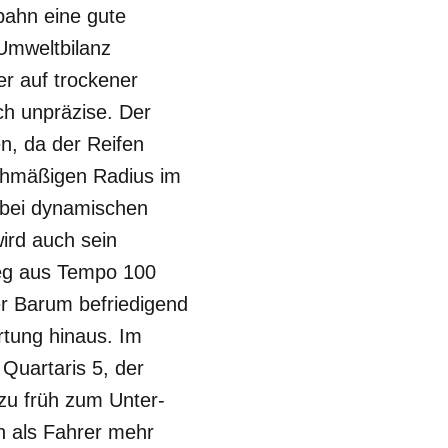
bahn eine gute
 Umweltbilanz
er auf trockener
h unpräzise. Der
n, da der Reifen
ichmäßigen Radius im
 bei dynamischen
ird auch sein
weg aus Tempo 100
er Barum befriedigend
rtung hinaus. Im
 Quartaris 5, der
zu früh zum Unter-
h als Fahrer mehr