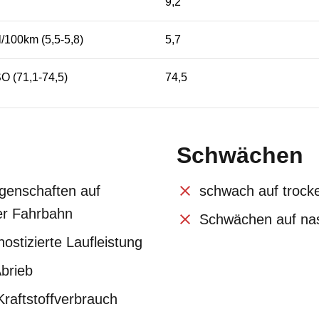
9,2
l/100km (5,5-5,8)
5,7
O (71,1-74,5)
74,5
Schwächen
igenschaften auf
schwach auf trock
her Fahrbahn
Schwächen auf na
ostizierte Laufleistung
Abrieb
Kraftstoffverbrauch