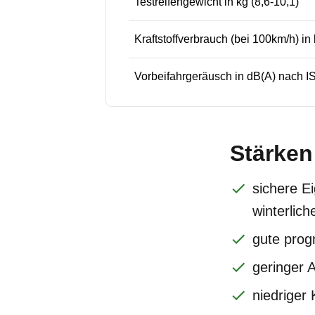
Testreifengewicht in kg (8,6-10,1)
Kraftstoffverbrauch (bei 100km/h) in 
Vorbeifahrgeräusch in dB(A) nach IS
Stärken
sichere E
winterlic
gute progn
geringer 
niedriger 