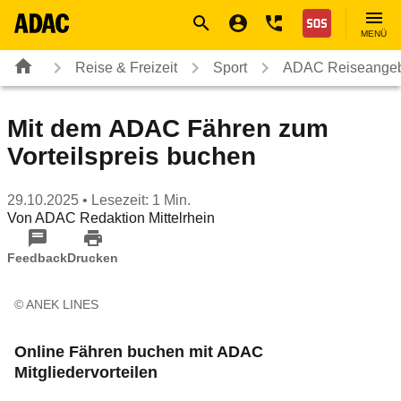
Navigation
Suche
Seiteninhalt
Fußzeile
Nothilfe
MENÜ
Reise & Freizeit
Sport
ADAC Reiseange
Mit dem ADAC Fähren zum
Vorteilspreis buchen
29.10.2025
• Lesezeit: 1 Min.
Von
ADAC Redaktion Mittelrhein
Feedback
Drucken
© ANEK LINES
Online Fähren buchen mit ADAC
Mitgliedervorteilen