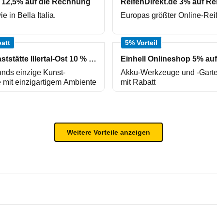
a 12,5% auf die Rechnung
 in Bella Italia.
Europas größter Online-Re
att
5% Vorteil
Kunst-Raststätte Illertal-Ost 10 % Rabatt
nds einzige Kunst-
Akku-Werkzeuge und -Gart
e mit einzigartigem Ambiente
mit Rabatt
Weitere Vorteile anzeigen