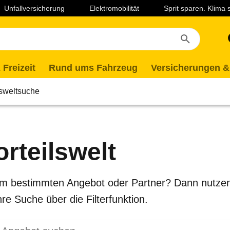
Unfallversicherung
Elektromobilität
Sprit sparen. Klima
 Freizeit
Rund ums Fahrzeug
Versicherungen &
lsweltsuche
rteilswelt
em bestimmten Angebot oder Partner? Dann nutzen
re Suche über die Filterfunktion.