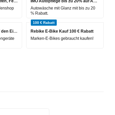
ReifenDirekt.de 3% auf Reifen, Felgen und Kompletträder
IMO Autopflege bis zu 20% auf Autowäschen
ifenshop
Autowäsche mit Glanz mit bis zu 20
% Rabatt.
100 € Rabatt
Einhell Onlineshop 5% auf den Einkaufswert
Rebike E-Bike Kauf 100 € Rabatt
engeräte
Marken-E-Bikes gebraucht kaufen!