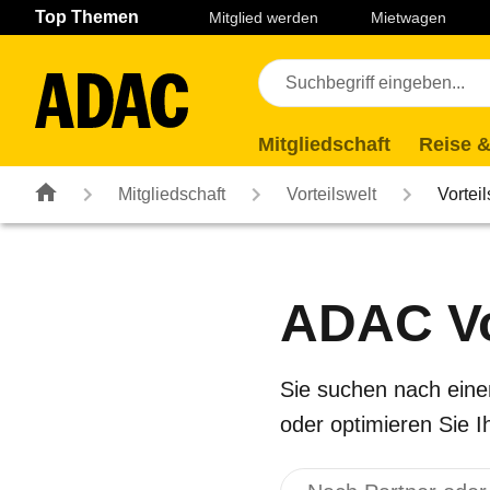
Navigation
Suche
Seiteninhalt
Fußzeile
Top Themen
Mitglied werden
Mietwagen
Mitgliedschaft
Reise &
Mitgliedschaft
Vorteilswelt
Vortei
ADAC Vo
Sie suchen nach ein
oder optimieren Sie Ih