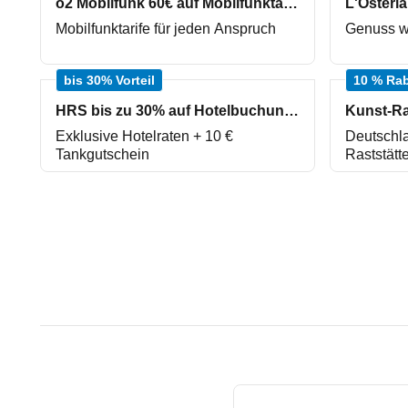
o2 Mobilfunk 60€ auf Mobilfunktarife
L'Osteri
Mobilfunktarife für jeden Anspruch
Genuss wie
bis 30% Vorteil
10 % Rab
HRS bis zu 30% auf Hotelbuchungen
Exklusive Hotelraten + 10 €
Deutschla
Tankgutschein
Raststätt