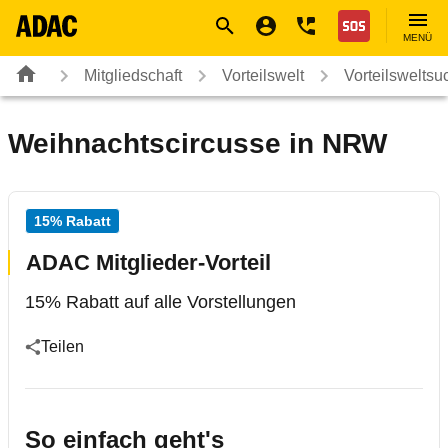
Navigation
Suche
Seiteninhalt
Fußzeile
Nothilfe
MENÜ
Mitgliedschaft
Vorteilswelt
Vorteilsweltsu
Weihnachtscircusse in NRW
15% Rabatt
ADAC Mitglieder-Vorteil
15% Rabatt auf alle Vorstellungen
Teilen
So einfach geht's