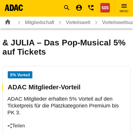
Navigation
Suche
Seiteninhalt
Fußzeile
Nothilfe
MENÜ
Mitgliedschaft
Vorteilswelt
Vorteilsweltsu
& JULIA – Das Pop-Musical 5%
auf Tickets
5% Vorteil
ADAC Mitglieder-Vorteil
ADAC Mitglieder erhalten 5% Vorteil auf den
Ticketpreis für die Platzkategorien Premium bis
PK 3.
Teilen