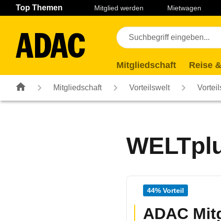
Navigation
Suche
Seiteninhalt
Fußzeile
Top Themen
Mitglied werden
Mietwagen
Mitgliedschaft
Reise &
Mitgliedschaft
Vorteilswelt
Vortei
WELTplu
44% Vorteil
ADAC Mitgl