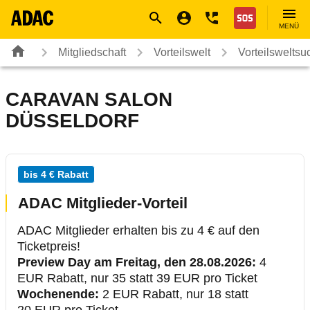
Navigation
Suche
Seiteninhalt
Fußzeile
Nothilfe
MENÜ
Mitgliedschaft
Vorteilswelt
Vorteilsweltsu
CARAVAN SALON
DÜSSELDORF
bis 4 € Rabatt
ADAC Mitglieder-Vorteil
ADAC Mitglieder erhalten bis zu 4 € auf den
Ticketpreis!
Preview Day am Freitag, den 28.08.2026:
4
EUR Rabatt, nur 35 statt 39 EUR pro Ticket
Wochenende:
2 EUR Rabatt, nur 18 statt