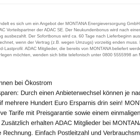
andelt es sich um ein Angebot der MONTANA Energieversorgung GmbH &
C Vorteilspartner der ADAC SE. Der Neukundenbonus wird nach einem 
g ausbezahlt. Der Sofortbonus wird ca. 60 Tage nach Lieferbeginn ausb
rrechnet, wenn der Vertrag (z.B. wegen Umzugs) vorzeitig enden muss. De
d-Lastprofil. ADAC Mitglieder, die bereits von MONTANA beliefert werde
erlegen möchten, wenden sich bitte telefonisch unter 0800 5555998 
önnen bei Ökostrom
 sparen: Durch einen Anbieterwechsel können je n
rif mehrere Hundert Euro Ersparnis drin sein! MON
ive Tarife mit Preisgarantie sowie einem einmalig
 Zusätzlich erhalten ADAC Mitglieder bei MONTAN
re Rechnung. Einfach Postleitzahl und Verbrauchs