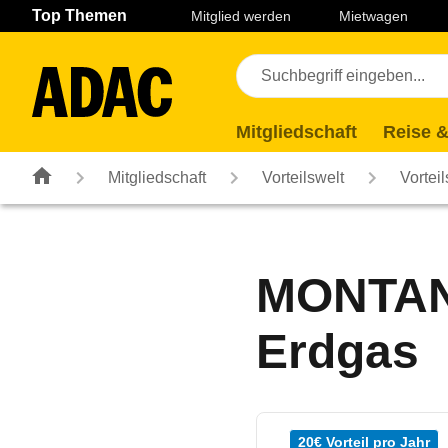
Navigation
Suche
Seiteninhalt
Fußzeile
Top Themen
Mitglied werden
Mietwagen
Mitgliedschaft
Reise &
Mitgliedschaft
Vorteilswelt
Vortei
MONTANA
Erdgas
20€ Vorteil pro Jahr