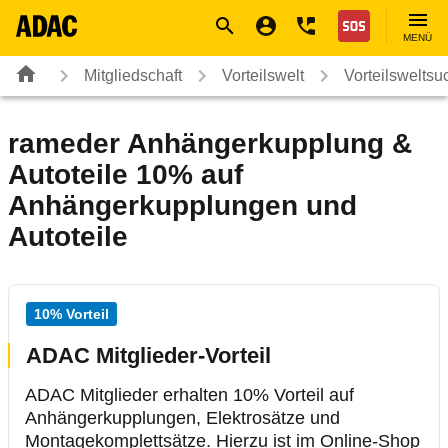
Navigation
Suche
Seiteninhalt
Fußzeile
Nothilfe
MENÜ
Mitgliedschaft
Vorteilswelt
Vorteilsweltsu
rameder Anhängerkupplung &
Autoteile 10% auf
Anhängerkupplungen und
Autoteile
10% Vorteil
ADAC Mitglieder-Vorteil
ADAC Mitglieder erhalten 10% Vorteil auf
Anhängerkupplungen, Elektrosätze und
Montagekomplettsätze. Hierzu ist im Online-Shop