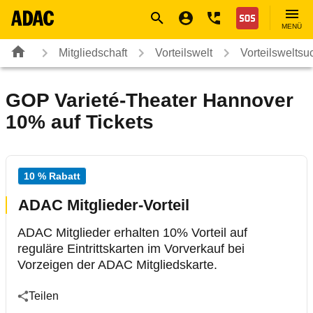
Navigation
Suche
Seiteninhalt
Fußzeile
Nothilfe
MENÜ
Mitgliedschaft
Vorteilswelt
Vorteilsweltsu
GOP Varieté-Theater Hannover
10% auf Tickets
10 % Rabatt
ADAC Mitglieder-Vorteil
ADAC Mitglieder erhalten 10% Vorteil auf
reguläre Eintrittskarten im Vorverkauf bei
Vorzeigen der ADAC Mitgliedskarte.
Teilen