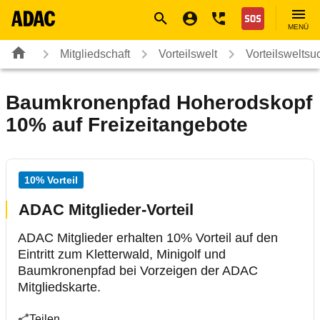
Navigation
Suche
Seiteninhalt
Fußzeile
Nothilfe
MENÜ
Mitgliedschaft
Vorteilswelt
Vorteilsweltsu
Baumkronenpfad Hoherodskopf
10% auf Freizeitangebote
10% Vorteil
ADAC Mitglieder-Vorteil
ADAC Mitglieder erhalten 10% Vorteil auf den
Eintritt zum Kletterwald, Minigolf und
Baumkronenpfad bei Vorzeigen der ADAC
Mitgliedskarte.
Teilen