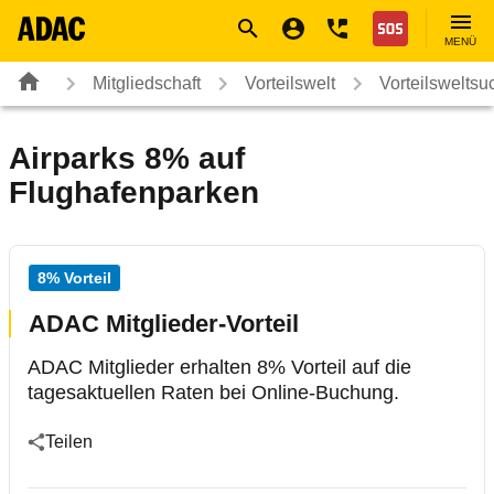
Navigation
Suche
Seiteninhalt
Fußzeile
Nothilfe
MENÜ
Mitgliedschaft
Vorteilswelt
Vorteilsweltsu
Airparks 8% auf
Flughafenparken
8% Vorteil
ADAC Mitglieder-Vorteil
ADAC Mitglieder erhalten 8% Vorteil auf die
tagesaktuellen Raten bei Online-Buchung.
Teilen