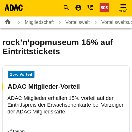
Navigation
Suche
Seiteninhalt
Fußzeile
Nothilfe
MENÜ
Mitgliedschaft
Vorteilswelt
Vorteilsweltsu
rock’n’popmuseum 15% auf
Eintrittstickets
15% Vorteil
ADAC Mitglieder-Vorteil
ADAC Mitglieder erhalten 15% Vorteil auf den
Eintrittspreis der Erwachsenenkarte bei Vorzeigen
der ADAC Mitgliedskarte.
Teilen