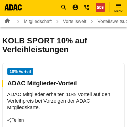
Navigation
Suche
Seiteninhalt
Fußzeile
Nothilfe
MENÜ
Mitgliedschaft
Vorteilswelt
Vorteilsweltsu
KOLB SPORT 10% auf
Verleihleistungen
10% Vorteil
ADAC Mitglieder-Vorteil
ADAC Mitglieder erhalten 10% Vorteil auf den
Verleihpreis bei Vorzeigen der ADAC
Mitgliedskarte.
Teilen