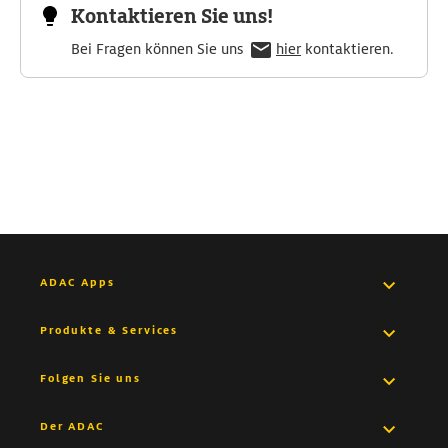
Kontaktieren Sie uns!
Bei Fragen können Sie uns
hier
kontaktieren.
ADAC Apps
Pannenhilfe App
Produkte & Services
Medical App
Versicherungen
Folgen Sie uns
Drive App
Autovermietung
Facebook
Der ADAC
Trips App
Finanzdienstleistungen