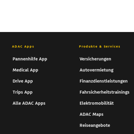
Tom
ADAC Apps
Produkte & Services
Pannenhilfe App
Versicherungen
Tom
Tom
Tom
Tom
Tom
Tom
Tom
Tom
Tom
Tom
Medical App
Autovermietung
Drive App
Finanzdienstleistungen
Trips App
Fahrsicherheitstrainings
Alle ADAC Apps
Elektromobilität
ADAC Maps
Reiseangebote