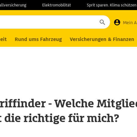
allversicherung
Elektromobilität
Sprit sparen. Klima schützen
ritt
Mein 
eit
Rund ums Fahrzeug
Versicherungen & Finanzen
iffinder - Welche Mitglie
t die richtige für mich?