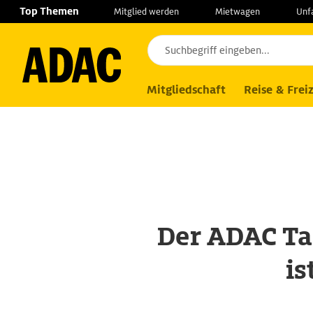
Navigation
Suche
Seiteninhalt
Fußzeile
Top Themen
Mitglied werden
Mietwagen
Unf
Mitgliedschaft
Kündigung
Wiedereint
Mitgliedschaft
Reise & Freiz
Der ADAC Tar
is