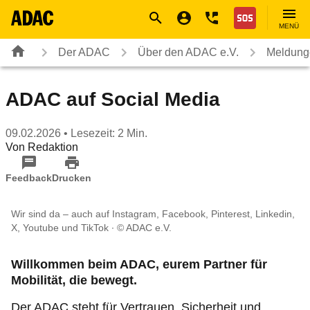
Navigation
Suche
Seiteninhalt
Fußzeile
Nothilfe
MENÜ
Der ADAC
Über den ADAC e.V.
Meldung
ADAC auf Social Media
09.02.2026
• Lesezeit: 2 Min.
Von
Redaktion
Feedback
Drucken
Wir sind da – auch auf Instagram, Facebook, Pinterest, Linkedin,
X, Youtube und TikTok
© ADAC e.V.
Willkommen beim ADAC, eurem Partner für
Mobilität, die bewegt.
Der ADAC steht für Vertrauen, Sicherheit und