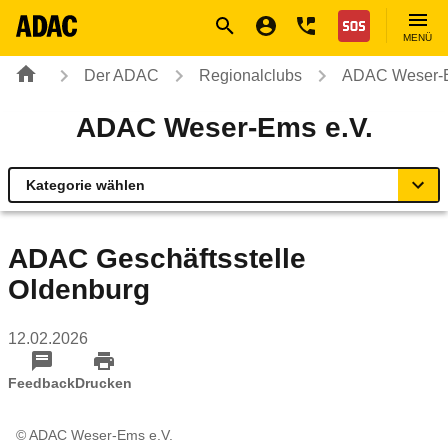
Navigation
Suche
Seiteninhalt
Fußzeile
Nothilfe
MENÜ
Der ADAC
Regionalclubs
ADAC Weser-E
ADAC Weser-Ems e.V.
Kategorie wählen
Übersicht
ADAC Geschäftsstelle
Oldenburg
Geschäftsstellen & Reisebüros
12.02.2026
Mobilität & Sicherheit
Feedback
Drucken
Produkte & Services
© ADAC Weser-Ems e.V.