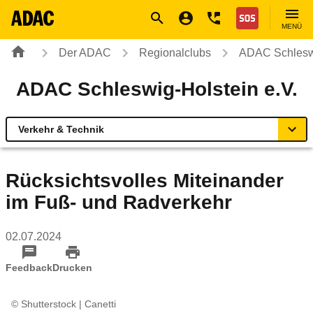
Navigation
Suche
Seiteninhalt
Fußzeile
Nothilfe
MENÜ
Der ADAC
Regionalclubs
ADAC Schleswi
ADAC Schleswig-Holstein e.V.
Verkehr & Technik
Übersicht
Rücksichtsvolles Miteinander
im Fuß- und Radverkehr
Geschäftsstellen & Reisebüros
02.07.2024
Touristik & Events
Feedback
Drucken
Verkehr & Technik
© Shutterstock | Canetti