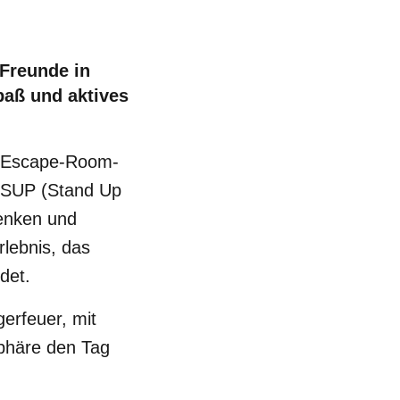
 Freunde in
paß und aktives
en Escape-Room-
m SUP (Stand Up
Denken und
rlebnis, das
det.
erfeuer, mit
sphäre den Tag