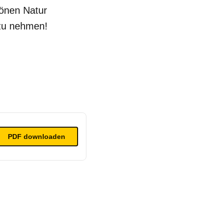
hönen Natur
 zu nehmen!
PDF
downloaden