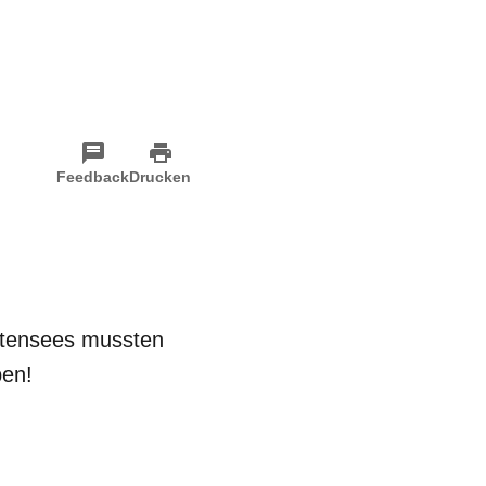
Feedback
Drucken
ttensees mussten
ben!