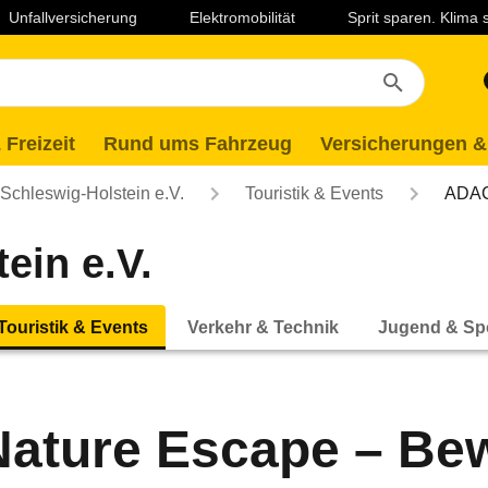
Unfallversicherung
Elektromobilität
Sprit sparen. Klima
 Freizeit
Rund ums Fahrzeug
Versicherungen &
chleswig-Holstein e.V.
Touristik & Events
ADAC 
ein e.V.
Touristik & Events
Verkehr & Technik
Jugend & Sp
ature Escape – Be