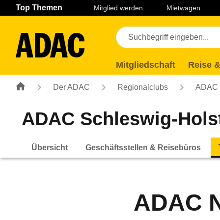
Navigation
Suche
Seiteninhalt
Fußzeile
Top Themen
Mitglied werden
Mietwagen
Mitgliedschaft
Reise &
Der ADAC
Regionalclubs
ADAC S
ADAC Schleswig-Holst
Übersicht
Geschäftsstellen & Reisebüros
ADAC N