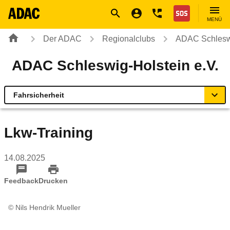
Navigation
Suche
Seiteninhalt
Fußzeile
Nothilfe
MENÜ
Der ADAC
Regionalclubs
ADAC Schleswi
ADAC Schleswig-Holstein e.V.
Fahrsicherheit
Übersicht
Lkw-Training
Geschäftsstellen & Reisebüros
14.08.2025
Touristik & Events
Feedback
Drucken
Verkehr & Technik
© Nils Hendrik Mueller