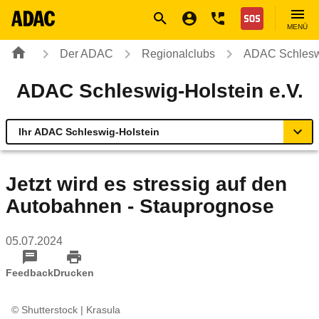
Navigation
Suche
Seiteninhalt
Fußzeile
Nothilfe
MENÜ
Der ADAC
Regionalclubs
ADAC Schleswi
ADAC Schleswig-Holstein e.V.
Ihr ADAC Schleswig-Holstein
Übersicht
Jetzt wird es stressig auf den
Autobahnen - Stauprognose
Geschäftsstellen & Reisebüros
05.07.2024
Touristik & Events
Feedback
Drucken
Verkehr & Technik
© Shutterstock | Krasula