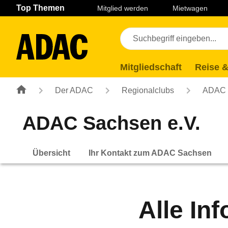
Navigation
Suche
Seiteninhalt
Fußzeile
Top Themen
Mitglied werden
Mietwagen
Mitgliedschaft
Reise &
Der ADAC
Regionalclubs
ADAC 
ADAC Sachsen e.V.
Übersicht
Ihr Kontakt zum ADAC Sachsen
Alle In