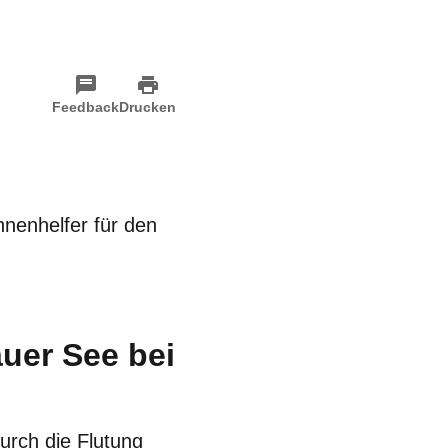
Feedback
Drucken
nnenhelfer für den
uer See bei
urch die Flutung