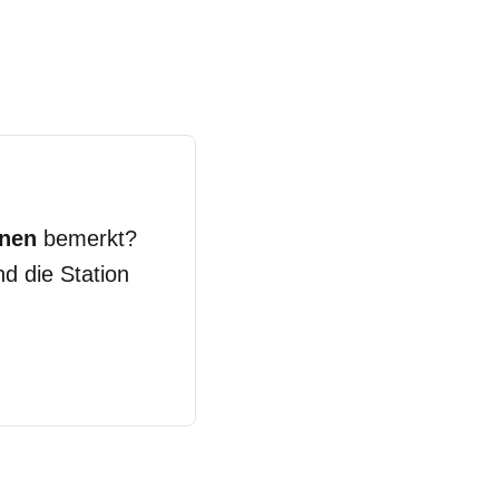
onen
bemerkt?
d die Station