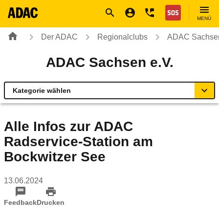
Navigation
Suche
Seiteninhalt
Fußzeile
Nothilfe
MENÜ
Der ADAC
Regionalclubs
ADAC Sachsen
ADAC Sachsen e.V.
Kategorie wählen
Übersicht
Alle Infos zur ADAC
Radservice-Station am
Ihr Kontakt zum ADAC Sachsen
Bockwitzer See
Motorradland Sachsen
13.06.2024
Radservice-Stationen Sachsen
Feedback
Drucken