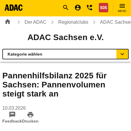
Navigation
Suche
Seiteninhalt
Fußzeile
Nothilfe
MENÜ
Der ADAC
Regionalclubs
ADAC Sachsen
ADAC Sachsen e.V.
Kategorie wählen
Übersicht
Pannenhilfsbilanz 2025 für
Sachsen: Pannenvolumen
Ihr Kontakt zum ADAC Sachsen
steigt stark an
Motorradland Sachsen
10.03.2026
Radservice-Stationen Sachsen
Feedback
Drucken