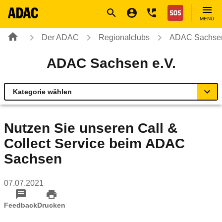
Navigation
Suche
Seiteninhalt
Fußzeile
Nothilfe
MENÜ
Der ADAC
Regionalclubs
ADAC Sachsen
ADAC Sachsen e.V.
Kategorie wählen
Übersicht
Nutzen Sie unseren Call &
Collect Service beim ADAC
Ihr Kontakt zum ADAC Sachsen
Sachsen
Motorradland Sachsen
07.07.2021
Radservice-Stationen Sachsen
Feedback
Drucken