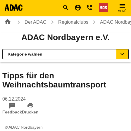
Navigation
Suche
Seiteninhalt
Fußzeile
Nothilfe
MENÜ
Der ADAC
Regionalclubs
ADAC Nordbay
ADAC Nordbayern e.V.
Kategorie wählen
Übersicht
Tipps für den
Weihnachtsbaumtransport
Geschäftsstellen & Reisebüros
06.12.2024
Mobilität und Umwelt
Feedback
Drucken
Fahrsicherheitstrainings
© ADAC Nordbayern