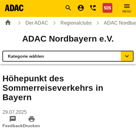
Navigation
Suche
Seiteninhalt
Fußzeile
Nothilfe
MENÜ
Der ADAC
Regionalclubs
ADAC Nordbay
ADAC Nordbayern e.V.
Kategorie wählen
Übersicht
Höhepunkt des
Sommerreiseverkehrs in
Geschäftsstellen & Reisebüros
Bayern
Mobilität und Umwelt
29.07.2025
Fahrsicherheitstrainings
Feedback
Drucken