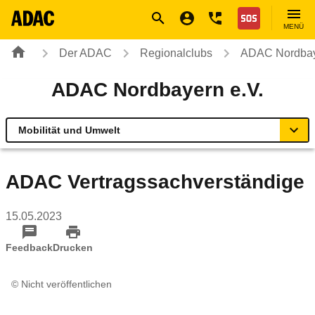
Navigation
Suche
Seiteninhalt
Fußzeile
Nothilfe
MENÜ
Der ADAC
Regionalclubs
ADAC Nordbay
ADAC Nordbayern e.V.
Mobilität und Umwelt
Übersicht
ADAC Vertragssachverständige
Geschäftsstellen & Reisebüros
15.05.2023
Mobilität und Umwelt
Feedback
Drucken
Fahrsicherheitstrainings
© Nicht veröffentlichen