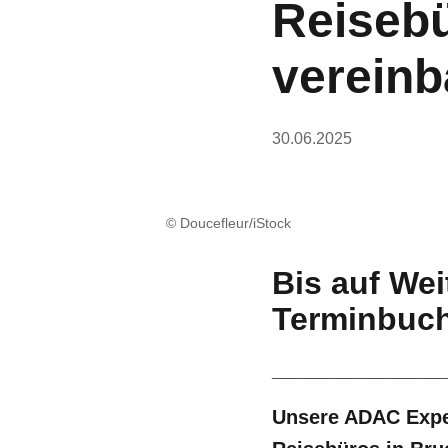
Reisebü
vereinb
30.06.2025
© Doucefleur/iStock
Bis auf Wei
Terminbuch
________________
Unsere ADAC Exper