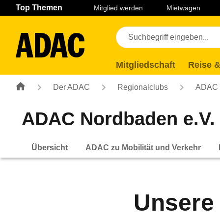
Navigation
Suche
Seiteninhalt
Fußzeile
Top Themen
Mitglied werden
Mietwagen
Mitgliedschaft
Reise &
Der ADAC
Regionalclubs
ADAC 
ADAC Nordbaden e.V.
Übersicht
ADAC zu Mobilität und Verkehr
Unsere 