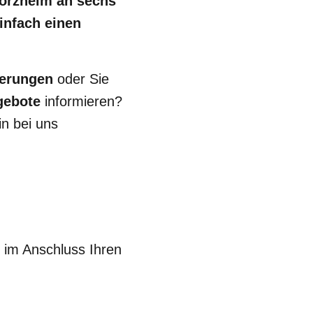
forzheim an sechs
infach einen
herungen
oder Sie
gebote
informieren?
n bei uns
 im Anschluss Ihren