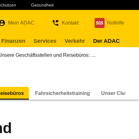
 schützen
Gesundheit
Mein ADAC
Kontakt
Nothilfe
 Finanzen
Services
Verkehr
Der ADAC
Unsere Geschäftsstellen und Reisebüros: …
Reisebüros
Fahrsicherheitstraining
Unser Club
nd