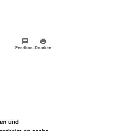
Feedback
Drucken
len und