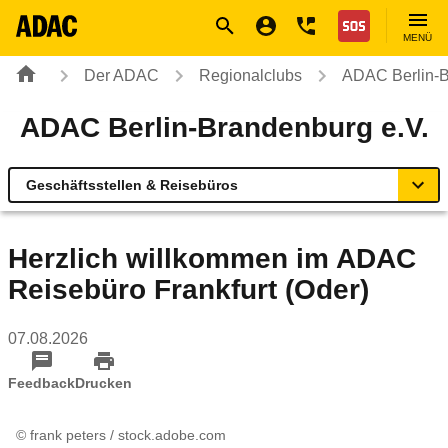
Navigation
Suche
Seiteninhalt
Fußzeile
Nothilfe
MENÜ
Der ADAC
Regionalclubs
ADAC Berlin-B
ADAC Berlin-Brandenburg e.V.
Geschäftsstellen & Reisebüros
Übersicht
Herzlich willkommen im ADAC
Reisebüro Frankfurt (Oder)
Geschäftsstellen & Reisebüros
07.08.2026
Rund ums Fahrzeug
Feedback
Drucken
Verkehr & Sicherheit
© frank peters / stock.adobe.com