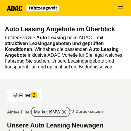
Zum
Hauptinhalt
springen
Auto Leasing Angebote im Überblick
Entdecken Sie
Auto Leasing
beim ADAC – mit
attraktiven Leasingangeboten und geprüften
Konditionen
. Wir haben die passenden
Auto Leasing
Angebote
inklusive ADAC Vorteile für Sie, egal welches
Fahrzeug Sie suchen. Unsere Leasingangebote sind
transparent, fair und optimal auf die Bedürfnisse von
Privatkunden zugeschnitten, die flexibel und planbar mobil
bleiben möchten.
Klicken Sie sich durch unsere
Auto
Leasing Deals
und
Filter
2
finden Sie Ihren
Neuwagen zu günstigen Konditionen
.
Zurücksetzen
Marke
:
BMW
Aktive Filter
Unsere Auto Leasing Neuwagen