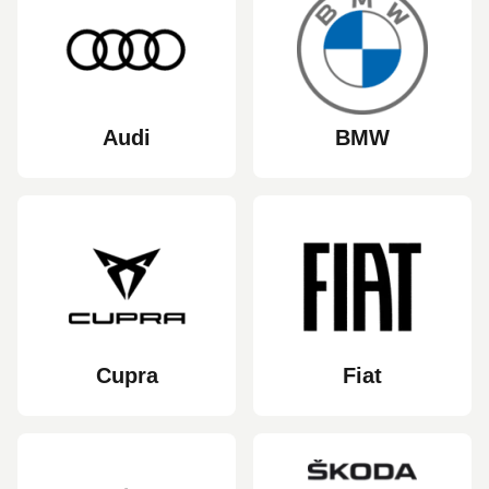
Audi
BMW
Cupra
Fiat