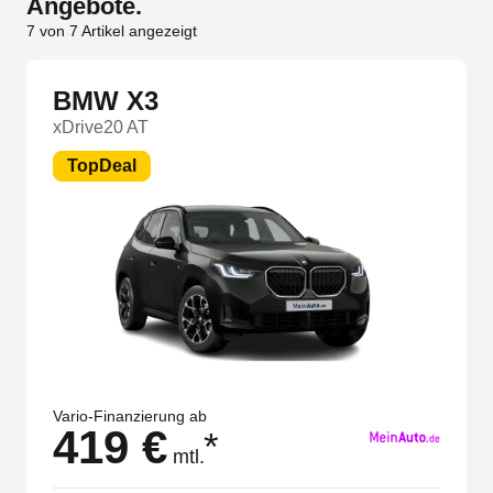
Angebote.
7
von
7
Artikel angezeigt
BMW X3
xDrive20 AT
TopDeal
Vario-Finanzierung ab
419 €
*
mtl.