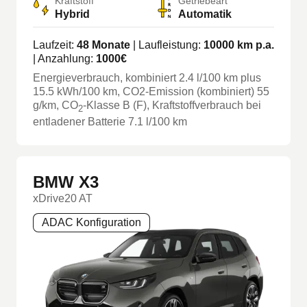
Kraftstoff
Getriebeart
Hybrid
Automatik
Laufzeit:
48
Monate
| Laufleistung:
10000
km p.a.
| Anzahlung:
1000
€
Energieverbrauch, kombiniert
2.4
l/100 km
plus
15.5
kWh/100 km
, CO2-Emission (kombiniert) 55
g/km
, CO
-Klasse
B
(F)
, Kraftstoffverbrauch bei
2
entladener Batterie 7.1 l/100 km
BMW X3
xDrive20 AT
ADAC Konfiguration