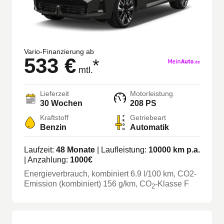
Vario-Finanzierung ab
533 €
*
mtl.
Lieferzeit
Motorleistung
30 Wochen
208 PS
Kraftstoff
Getriebeart
Benzin
Automatik
Laufzeit:
48
Monate
| Laufleistung:
10000
km p.a.
| Anzahlung:
1000
€
Energieverbrauch, kombiniert
6.9
l/100 km
, CO2-
Emission (kombiniert) 156 g/km
, CO
-Klasse
F
2