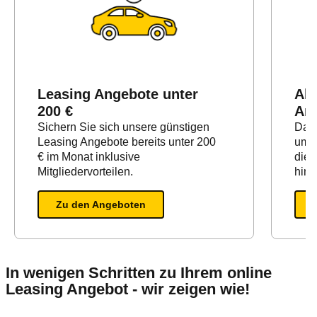
Leasing Angebote unter
All
200 €
Ang
Sichern Sie sich unsere günstigen
Da
Leasing Angebote bereits unter 200
umfa
€ im Monat inklusive
die 
Mitgliedervorteilen.
hina
Zu den Angeboten
In wenigen Schritten zu Ihrem online
Leasing Angebot - wir zeigen wie!