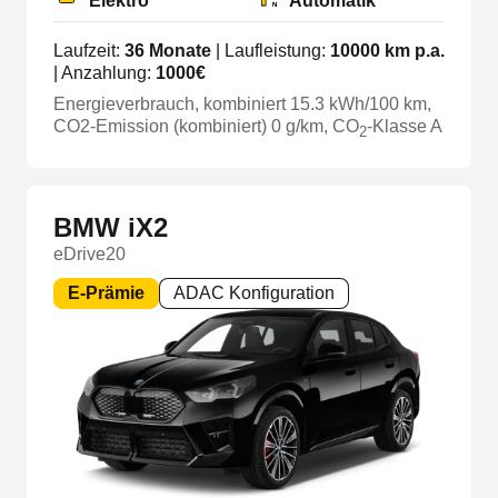
Elektro
Automatik
Laufzeit:
36
Monate
| Laufleistung:
10000
km p.a.
| Anzahlung:
1000
€
Energieverbrauch, kombiniert
15.3
kWh/100 km
,
CO2-Emission (kombiniert) 0 g/km
, CO
-Klasse
A
2
BMW iX2
eDrive20
E-Prämie
ADAC Konfiguration