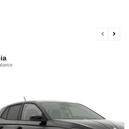
ia
alance