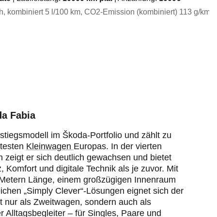
h, kombiniert
5
l/100 km
, CO2-Emission (kombiniert) 113 g/km
,
a Fabia
nstiegsmodell im Škoda-Portfolio und zählt zu
btesten
Kleinwagen
Europas. In der vierten
 zeigt er sich deutlich gewachsen und bietet
, Komfort und digitale Technik als je zuvor. Mit
 Metern Länge, einem großzügigen Innenraum
ichen „Simply Clever“-Lösungen eignet sich der
t nur als Zweitwagen, sondern auch als
er Alltagsbegleiter – für Singles, Paare und