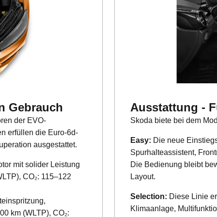
en Gebrauch
Ausstattung - F
oren der EVO-
Skoda biete bei dem Mode
 erfüllen die Euro-6d-
Easy:
Die neue Einstiegs
peration ausgestattet.
Spurhalteassistent, Front
or mit solider Leistung
Die Bedienung bleibt bew
 (WLTP), CO₂: 115–122
Layout.
Selection:
Diese Linie er
einspritzung,
Klimaanlage, Multifunkti
100 km (WLTP), CO₂: