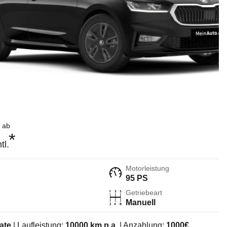
 ab
*
tl.
Motorleistung
95 PS
Getriebeart
Manuell
ate
| Laufleistung:
10000
km p.a.
| Anzahlung:
1000
€