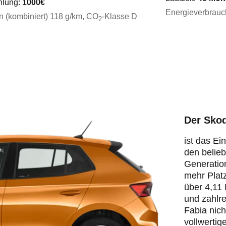
hlung:
1000
€
Energieverbrauc
 (kombiniert) 118 g/km
, CO
-Klasse
D
2
Der Skod
ist das Ei
den belie
Generation
mehr Platz
über 4,11
und zahlre
Fabia nich
vollwertig