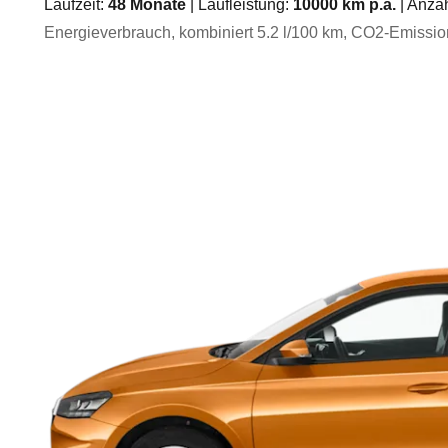
Laufzeit:
48
Monate
| Laufleistung:
10000
km p.a.
| Anza
Energieverbrauch, kombiniert
5.2
l/100 km
, CO2-Emission