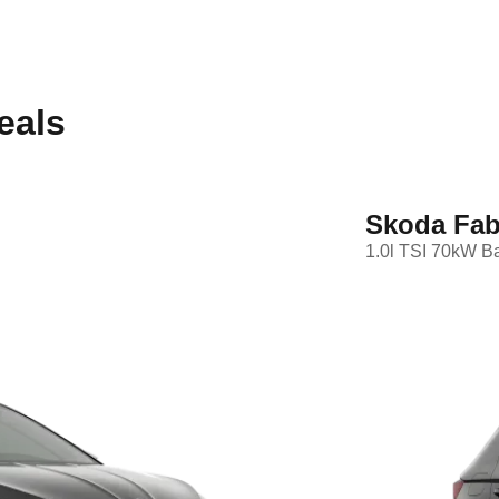
eals
Skoda Fab
1.0l TSI 70kW B