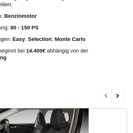
ilien.
n:
Benzinmotor
tung:
80 - 150 PS
ngen:
Easy
;
Selection
;
Monte Carlo
beginnt bei
14.400€
abhängig von der
ung