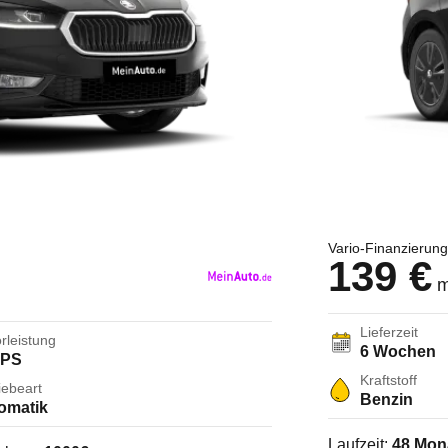
Vario-Finanzierung
139 €
m
Lieferzeit
rleistung
6 Wochen
 PS
Kraftstoff
iebeart
Benzin
omatik
Laufzeit:
48
Mon