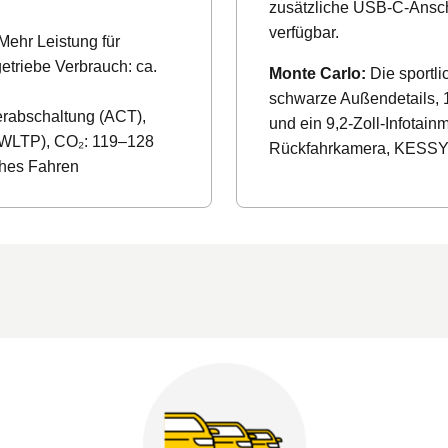
zusätzliche USB-C-Anschl
verfügbar.
Mehr Leistung für
triebe Verbrauch: ca.
Monte Carlo:
Die sportli
schwarze Außendetails, 
erabschaltung (ACT),
und ein 9,2-Zoll-Infotai
m (WLTP), CO₂: 119–128
Rückfahrkamera, KESSY u
ches Fahren