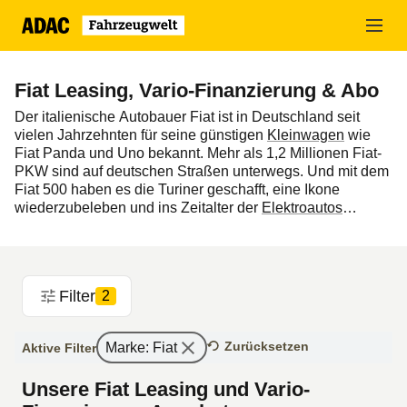
Zum
Hauptinhalt
springen
Fiat Leasing, Vario-Finanzierung & Abo
Der italienische Autobauer Fiat ist in Deutschland seit
vielen Jahrzehnten für seine günstigen
Kleinwagen
wie
Fiat Panda und Uno bekannt. Mehr als 1,2 Millionen Fiat-
PKW sind auf deutschen Straßen unterwegs. Und mit dem
Fiat 500 haben es die Turiner geschafft, eine Ikone
wiederzubeleben und ins Zeitalter der
Elektroautos
überzuführen. Wollen Sie einen Fiat 500 oder ein anderes
Modell wie den Tipo günstig
leasen
oder
finanzieren
,
finden Sie im ADAC Preisvergleich mit wenigen Klicks
attraktive Angebote.
Filter
2
Zurücksetzen
Marke
:
Fiat
Aktive Filter
Unsere Fiat Leasing und Vario-