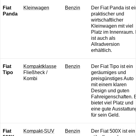
Fiat
K leinwagen
B enzin
Der Fiat Panda ist ei
Panda
praktischer und
wirtschaftlicher
Kleinwagen mit viel
Platz im Innenraum. 
ist auch als
Allradversion
erhältlich.
Fiat
K ompaktklasse
B enzin
Der Fiat Tipo ist ein
Tipo
Fließheck /
geräumiges und
Kombi
preisgünstiges Auto
mit einem klaren
Design und guten
Fahreigenschaften. 
bietet viel Platz und
eine gute Ausstattun
für sein Geld.
Fiat
Kompakt-SUV
B enzin
Der Fiat 500X ist ein