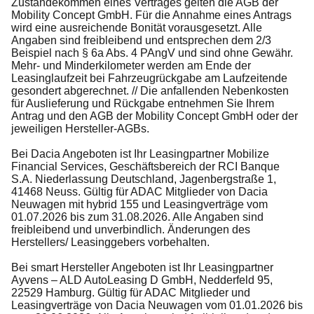
Zustandekommen eines Vertrages gelten die AGB der
Mobility Concept GmbH. Für die Annahme eines Antrags
wird eine ausreichende Bonität vorausgesetzt. Alle
Angaben sind freibleibend und entsprechen dem 2/3
Beispiel nach § 6a Abs. 4 PAngV und sind ohne Gewähr.
Mehr- und Minderkilometer werden am Ende der
Leasinglaufzeit bei Fahrzeugrückgabe am Laufzeitende
gesondert abgerechnet. // Die anfallenden Nebenkosten
für Auslieferung und Rückgabe entnehmen Sie Ihrem
Antrag und den AGB der Mobility Concept GmbH oder der
jeweiligen Hersteller-AGBs.
Bei Dacia Angeboten ist Ihr Leasingpartner Mobilize
Financial Services, Geschäftsbereich der RCI Banque
S.A. Niederlassung Deutschland, Jagenbergstraße 1,
41468 Neuss. Gültig für ADAC Mitglieder von Dacia
Neuwagen mit hybrid 155 und Leasingverträge vom
01.07.2026 bis zum 31.08.2026. Alle Angaben sind
freibleibend und unverbindlich. Änderungen des
Herstellers/ Leasinggebers vorbehalten.
Bei smart Hersteller Angeboten ist Ihr Leasingpartner
Ayvens – ALD AutoLeasing D GmbH, Nedderfeld 95,
22529 Hamburg. Gültig für ADAC Mitglieder und
Leasingverträge von Dacia Neuwagen vom 01.01.2026 bis