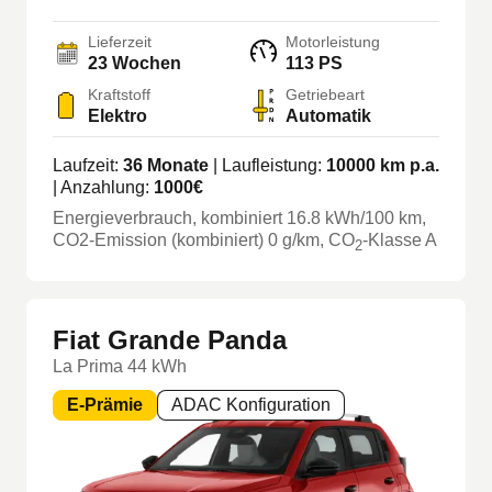
Lieferzeit
Motorleistung
23 Wochen
113 PS
Kraftstoff
Getriebeart
Elektro
Automatik
Laufzeit:
36
Monate
| Laufleistung:
10000
km p.a.
| Anzahlung:
1000
€
Energieverbrauch, kombiniert
16.8
kWh/100 km
,
CO2-Emission (kombiniert) 0 g/km
, CO
-Klasse
A
2
Fiat Grande Panda
La Prima 44 kWh
E-Prämie
ADAC Konfiguration