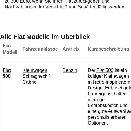
zu 300 Euro, wenn Sie Ihren Fiat zurückgeben und
Nachzahlungen für Verschleiß und Schäden fällig werden.
Alle Fiat Modelle im Überblick
Fiat
Fahrzeugklasse
Antrieb
Kurzbeschreibung
Modell
Fiat
K leinwagen
B enzin
Der
Fiat 500
ist ein
500
Schrägheck /
kultiger Kleinwagen
Cabrio
mit retro-inspiriertem
Design. Er bietet gut
Fahreigenschaften,
niedrige
Betriebskosten und
eine gute Auswahl a
personalisierbaren
Optionen.