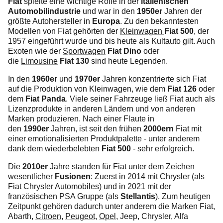
Fiat
spielte eine wichtige Rolle in der
italienischen
Automobilindustrie
und war in den
1950er
Jahren der
größte Autohersteller in
Europa
. Zu den bekanntesten
Modellen von Fiat gehörten der
Kleinwagen
Fiat 500
, der
1957 eingeführt wurde und bis heute als Kultauto gilt. Auch
Exoten wie der
Sportwagen
Fiat Dino
oder
die
Limousine
Fiat 130
sind heute Legenden.
In den
1960er
und
1970er
Jahren konzentrierte sich Fiat
auf die Produktion von Kleinwagen, wie dem
Fiat 126
oder
dem
Fiat Panda
. Viele seiner Fahrzeuge ließ Fiat auch als
Lizenzprodukte in anderen Ländern und von anderen
Marken produzieren. Nach einer Flaute in
den
1990er
Jahren, ist seit den frühen
2000ern
Fiat mit
einer emotionalisierten Produktpalette - unter anderem
dank dem wiederbelebten
Fiat 500
- sehr erfolgreich.
Die
2010er
Jahre standen für Fiat unter dem Zeichen
wesentlicher
Fusionen
: Zuerst in 2014 mit Chrysler (als
Fiat Chrysler Automobiles) und in 2021 mit der
französischen PSA Gruppe (als
Stellantis
). Zum heutigen
Zeitpunkt gehören dadurch unter anderem die Marken Fiat,
Abarth,
Citroen
,
Peugeot
,
Opel
, Jeep, Chrysler, Alfa