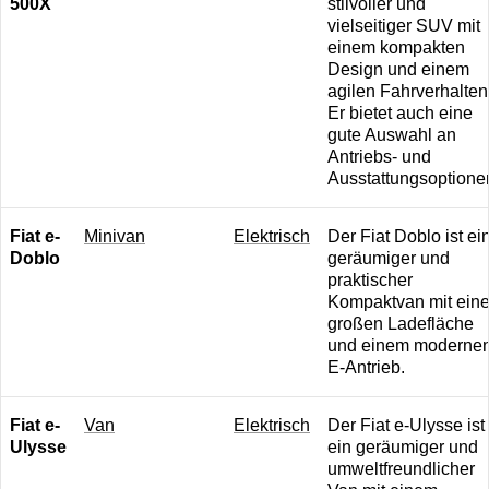
500X
stilvoller und
vielseitiger SUV mit
einem kompakten
Design und einem
agilen Fahrverhalten
Er bietet auch eine
gute Auswahl an
Antriebs- und
Ausstattungsoptione
Fiat e-
M inivan
E lektrisch
Der Fiat Doblo ist ei
Doblo
geräumiger und
praktischer
Kompaktvan mit eine
großen Ladefläche
und einem moderne
E-Antrieb.
Fiat e-
Van
E lektrisch
Der Fiat e-Ulysse ist
Ulysse
ein geräumiger und
umweltfreundlicher