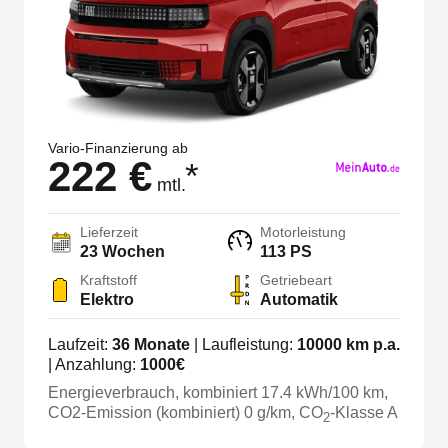
Vario-Finanzierung ab
222 €
*
mtl.
Lieferzeit
Motorleistung
23 Wochen
113 PS
Kraftstoff
Getriebeart
Elektro
Automatik
Laufzeit:
36
Monate
| Laufleistung:
10000
km p.a.
| Anzahlung:
1000
€
Energieverbrauch, kombiniert
17.4
kWh/100 km
,
CO2-Emission (kombiniert) 0 g/km
, CO
-Klasse
A
2