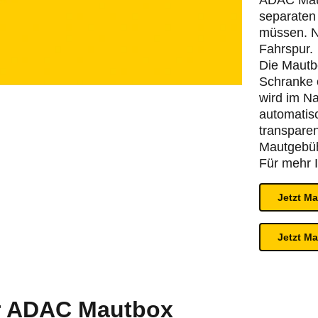
ADAC Maut
separaten
müssen. N
Fahrspur.
Die Mautbo
Schranke 
wird im N
automatisc
transparen
Mautgebüh
Für mehr 
Jetzt M
Jetzt M
er ADAC Mautbox