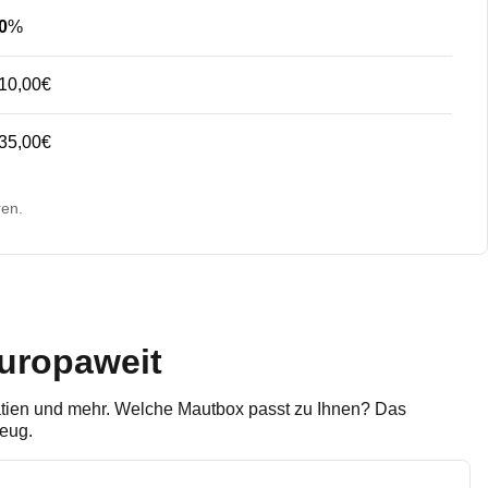
0
%
10,00€
35,00€
ren.
europaweit
oatien und mehr. Welche Mautbox passt zu Ihnen? Das
eug.