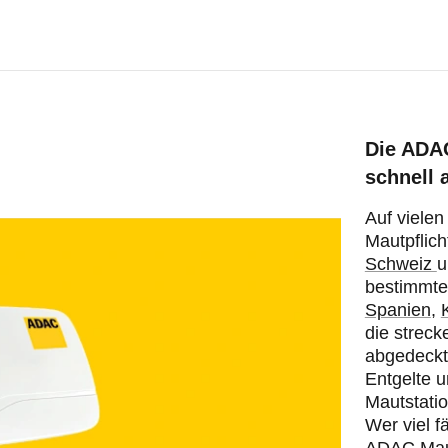
Die ADAC
schnell a
Auf viele
Mautpflich
Schweiz
bestimmte
Spanien
,
die streck
abgedeckt 
Entgelte 
Mautstati
Wer viel f