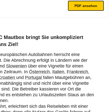
PDF
ansehen
 Mautbox bringt Sie unkompliziert
ns Ziel!
n europäischen Autobahnen herrscht eine
t. Die Abrechnung erfolgt in Ländern wie der
und
Slowenien
über eine Vignette für einen
n Zeitraum. In
Österreich
,
Italien
,
Frankreich
,
Kroatien
und
Portugal
fallen Mautgebühren an,
enabhängig sind und nicht über eine Vignette
sind. Die Betreiber kassieren vor Ort die
und es entstehen zu Urlaubszeiten Staus an den
onen.
ährt, erleichtert sich das Reiseleben mit einer