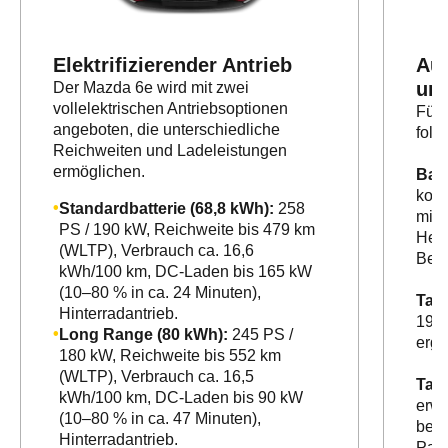
Elektrifizierender Antrieb
Aus
un
Der Mazda 6e wird mit zwei
vollelektrischen Antriebsoptionen
Für 
angeboten, die unterschiedliche
folg
Reichweiten und Ladeleistungen
ermöglichen.
Bas
komb
Standardbatterie (68,8 kWh):
258
mini
PS / 190 kW, Reichweite bis 479 km
Head
(WLTP), Verbrauch ca. 16,6
Bed
kWh/100 km, DC-Laden bis 165 kW
(10–80 % in ca. 24 Minuten),
Tak
Hinterradantrieb.
19‑Z
Long Range (80 kWh):
245 PS /
ergo
180 kW, Reichweite bis 552 km
(WLTP), Verbrauch ca. 16,5
Tak
kWh/100 km, DC-Laden bis 90 kW
erwe
(10–80 % in ca. 47 Minuten),
belü
Hinterradantrieb.
Pano