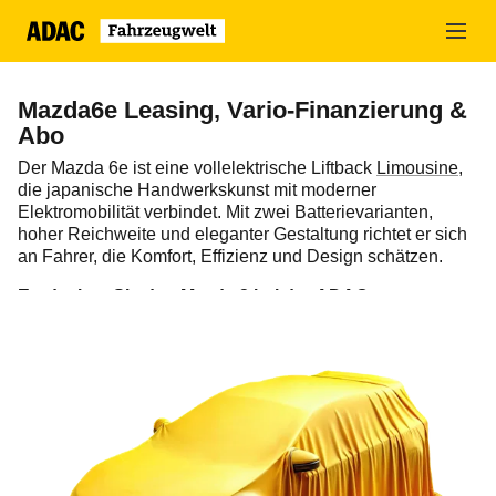
Zum
Hauptinhalt
springen
Mazda6e Leasing, Vario-Finanzierung &
Abo
Der Mazda 6e ist eine vollelektrische Liftback
Limousine
,
die japanische Handwerkskunst mit moderner
Elektromobilität verbindet. Mit zwei Batterievarianten,
hoher Reichweite und eleganter Gestaltung richtet er sich
an Fahrer, die Komfort, Effizienz und Design schätzen.
Entdecken Sie den Mazda 3 bei der ADAC
Fahrzeugwelt
und wählen Sie zwischen
Leasing
,
Vario-
Finanzierung
oder
Auto-Abo
– für maximale Flexibilität
und Fahrspaß.