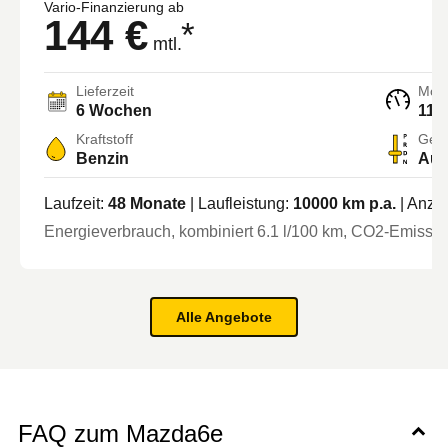
Vario-Finanzierung ab
144 €
*
mtl.
Lieferzeit
Moto
6 Wochen
114
Kraftstoff
Getr
Benzin
Aut
Laufzeit:
48
Monate
| Laufleistung:
10000
km p.a.
| Anza
Energieverbrauch, kombiniert
6.1
l/100 km
, CO2-Emission
Alle Angebote
FAQ zum Mazda6e